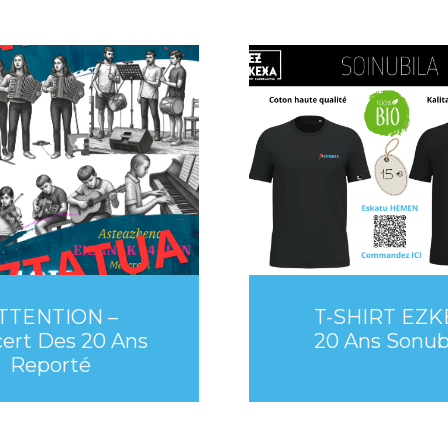
TTENTION –
T-SHIRT EZK
ert Des 20 Ans
20 Ans Sonubi
Reporté