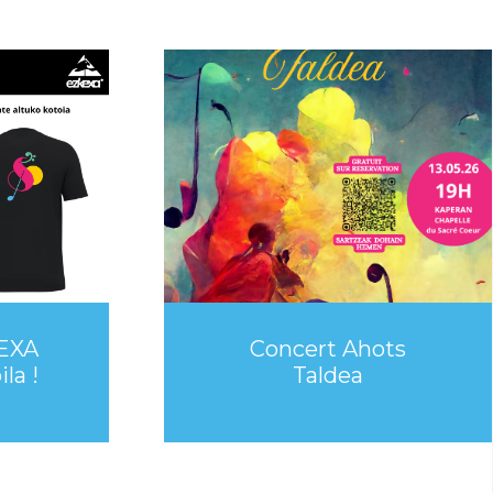
EXA
Concert Ahots
la !
Taldea