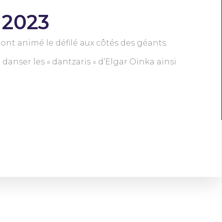
 2023
a ont animé le défilé aux côtés des géants.
danser les « dantzaris » d’Elgar Oinka ainsi