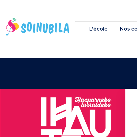
L’école
Nos co