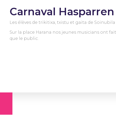
Carnaval Hasparren
Les élèves de trikitixa, txistu et gaita de Soinubil
Sur la place Harana nos jeunes musicians ont fait 
que le public.