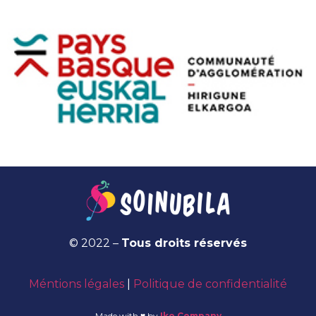
© 2022 –
Tous droits réservés
Méntions légales
|
Politique de confidentialité
Made with ♥ by
Iko Company