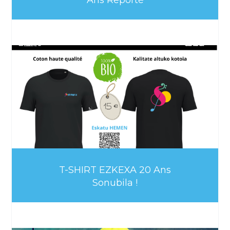
Ans Reporté
T-SHIRT EZKEXA 20 Ans
Sonubila !