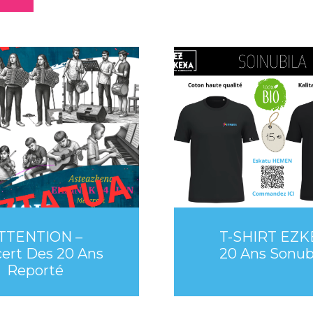
TTENTION –
T-SHIRT EZK
ert Des 20 Ans
20 Ans Sonubi
Reporté