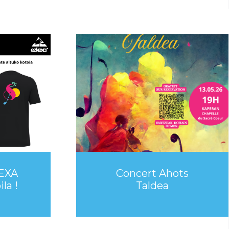
EXA
Concert Ahots
la !
Taldea