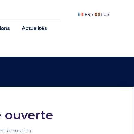
FR
EUS
tions
Actualités
e ouverte
t de soutien!