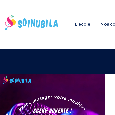
L’école
Nos co