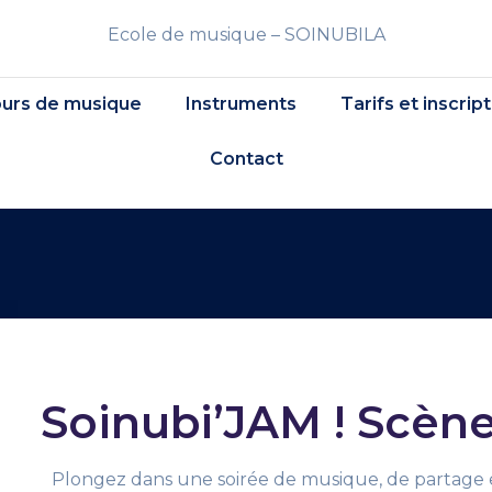
Ecole de musique – SOINUBILA
urs de musique
Instruments
Tarifs et inscrip
Contact
Soinubi’JAM ! Scèn
Plongez dans une soirée de musique, de partage e