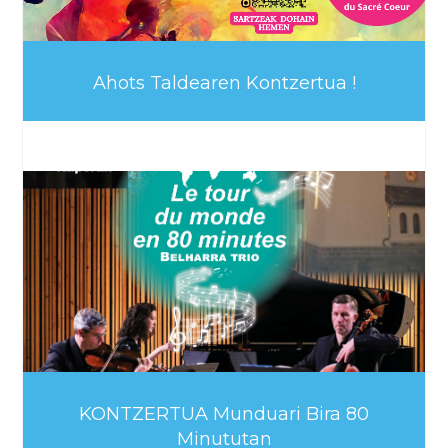
Ahots Taldearen Kontzertua !
KONTZERTUA Munduari Bira 80
Minututan