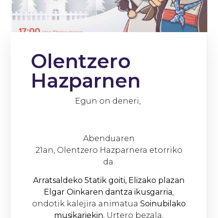
Olentzero
Hazparnen
Egun on deneri,
Abenduaren
21an, Olentzero Hazparnera etorriko
da.
Arratsaldeko 5tatik goiti, Elizako plazan
Elgar Oinkaren dantza ikusgarria
,
ondotik kalejira animatua
Soinubilako
musikariekin.
Urtero bezala,