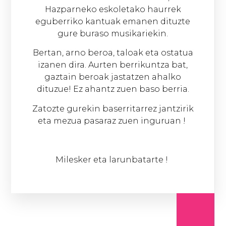
Hazparneko eskoletako haurrek
eguberriko kantuak emanen dituzte
gure buraso musikariekin.
Bertan, arno beroa, taloak eta ostatua
izanen dira. Aurten berrikuntza bat,
gaztain beroak jastatzen ahalko
dituzue! Ez ahantz zuen baso berria.
Zatozte gurekin baserritarrez jantzirik
eta mezua pasaraz zuen inguruan !
Milesker eta larunbatarte !