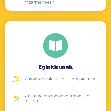
hitzarmenpean.
Eginkizunak
Musikaren irakaskuntza eta praktika.
Kultur adierazpen ezberdinekiko
irekiera