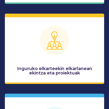
Inguruko elkarteekin elkarlanean
ekintza eta proiektuak