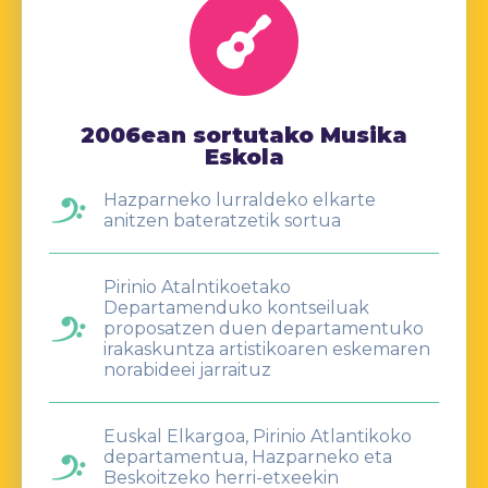
2006ean sortutako Musika
Eskola
Hazparneko lurraldeko elkarte
anitzen bateratzetik sortua
Pirinio Atalntikoetako
Departamenduko kontseiluak
proposatzen duen departamentuko
irakaskuntza artistikoaren eskemaren
norabideei jarraituz
Euskal Elkargoa, Pirinio Atlantikoko
departamentua, Hazparneko eta
Beskoitzeko herri-etxeekin