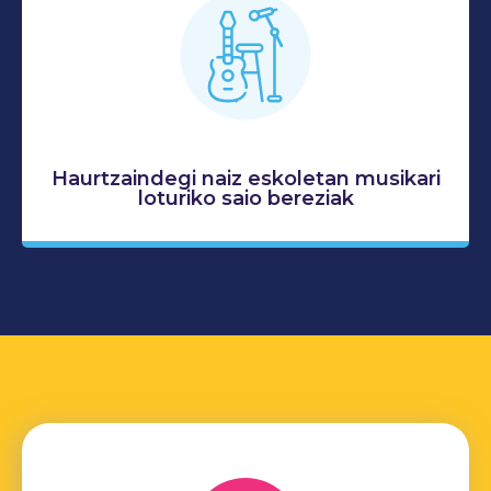
Haurtzaindegi naiz eskoletan musikari
loturiko saio bereziak