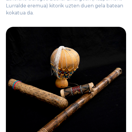
Lurralde eremua) kitorik uzten duen gela batean
kokatua da.