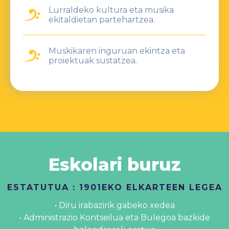
Lurraldeko kultura eta musika
ekitaldietan partehartzea.
Muskikaren inguruan ekintza eta
proiektuak sustatzea.
Eskolari buruz
ESTATUTUA : 1901EKO ELKARTEEN LEGEA
• Diru irabazirik gabeko xedea
• Administrazio Kontseilua eta Bulegoa bazkide