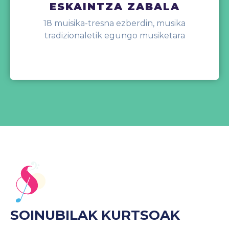
ESKAINTZA ZABALA
18 muisika-tresna ezberdin, musika
tradizionaletik egungo musiketara
SOINUBILAK KURTSOAK