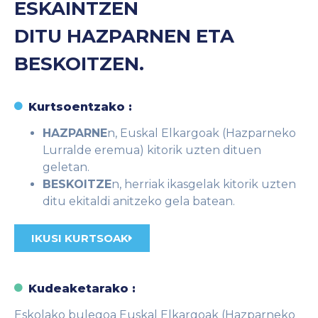
ESKAINTZEN
DITU HAZPARNEN ETA
BESKOITZEN.
Kurtsoentzako :
HAZPARNE
n, Euskal Elkargoak (Hazparneko
Lurralde eremua) kitorik uzten dituen
geletan.
BESKOITZE
n, herriak ikasgelak kitorik uzten
ditu ekitaldi anitzeko gela batean.
IKUSI KURTSOAK
Kudeaketarako :
Eskolako bulegoa Euskal Elkargoak (Hazparneko