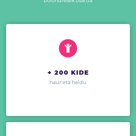
bolondresek osatua
+ 200 KIDE
haur eta heldu