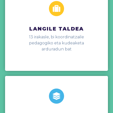
LANGILE TALDEA
13 irakasle, bi koordinatzaile
pedagogiko eta kudeaketa
arduradun bat