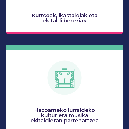
Kurtsoak, ikastaldiak eta
ekitaldi bereziak
Hazparneko lurraldeko
kultur eta musika
ekitaldietan partehartzea